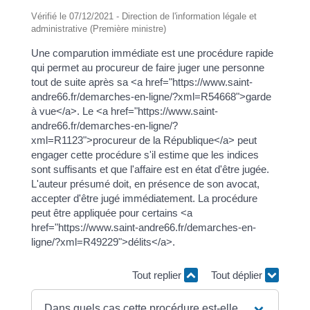
Vérifié le 07/12/2021 - Direction de l'information légale et
administrative (Première ministre)
Une comparution immédiate est une procédure rapide
qui permet au procureur de faire juger une personne
tout de suite après sa <a href="https://www.saint-
andre66.fr/demarches-en-ligne/?xml=R54668">garde
à vue</a>. Le <a href="https://www.saint-
andre66.fr/demarches-en-ligne/?
xml=R1123">procureur de la République</a> peut
engager cette procédure s'il estime que les indices
sont suffisants et que l'affaire est en état d'être jugée.
L'auteur présumé doit, en présence de son avocat,
accepter d'être jugé immédiatement. La procédure
peut être appliquée pour certains <a
href="https://www.saint-andre66.fr/demarches-en-
ligne/?xml=R49229">délits</a>.
Tout replier
Tout déplier
Dans quels cas cette procédure est-elle