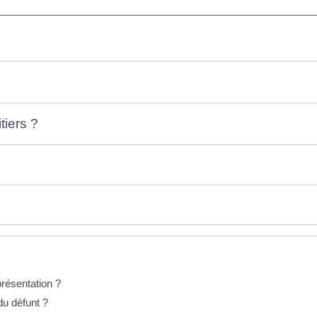
tiers ?
présentation ?
 du défunt ?