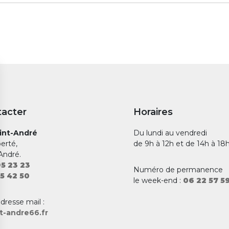
tacter
Horaires
aint-André
Du lundi au vendredi
berté,
de 9h à 12h et de 14h à 18
André.
5 23 23
Numéro de permanence
5 42 50
le week-end :
06 22 57 5
adresse mail :
t-andre66.fr