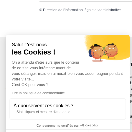
©
Direction de l'information légale et administrative
Salut c'est nous...
les Cookies !
On a attendu d'être sûrs que le contenu
Nous con
de ce site vous intéresse avant de
vous déranger, mais on aimerait bien vous accompagner pendant
Mairie de S
votre visite...
Allée de la Li
C'est OK pour vous ?
66 690 Saint 
Lire la politique de confidentialité
Tél. :
04 68 9
Fax :
04 68 9
À quoi servent ces cookies ?
Statistiques et mesure d'audience
ou via notre 
mairie@sain
Consentements certifiés par