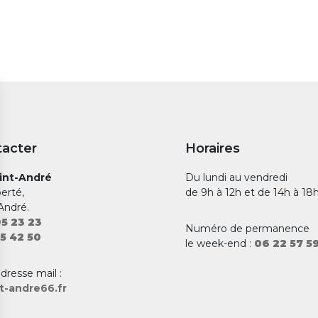
tacter
Horaires
aint-André
Du lundi au vendredi
berté,
de 9h à 12h et de 14h à 18
André.
5 23 23
Numéro de permanence
5 42 50
le week-end :
06 22 57 5
adresse mail :
t-andre66.fr