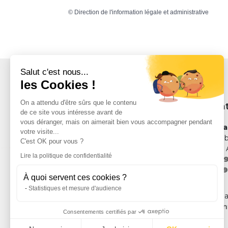
©
Direction de l'information légale et administrative
Salut c'est nous...
les Cookies !
On a attendu d'être sûrs que le contenu
Nous con
de ce site vous intéresse avant de
vous déranger, mais on aimerait bien vous accompagner pendant
Mairie de S
votre visite...
Allée de la Li
C'est OK pour vous ?
66 690 Saint 
Lire la politique de confidentialité
Tél. :
04 68 9
Fax :
04 68 9
À quoi servent ces cookies ?
Statistiques et mesure d'audience
ou via notre 
mairie@sain
Consentements certifiés par