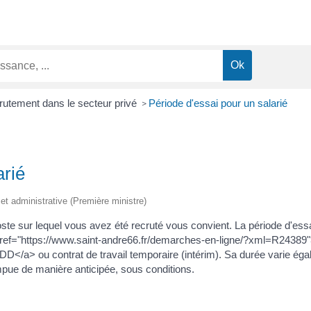
utement dans le secteur privé
Période d'essai pour un salarié
>
arié
e et administrative (Première ministre)
ste sur lequel vous avez été recruté vous convient. La période d'essai
<a href="https://www.saint-andre66.fr/demarches-en-ligne/?xml=R24389
/a> ou contrat de travail temporaire (intérim). Sa durée varie égal
mpue de manière anticipée, sous conditions.