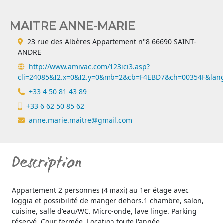
MAITRE ANNE-MARIE
23 rue des Albères Appartement n°8 66690 SAINT-
ANDRE
http://www.amivac.com/123ici3.asp?
cli=24085&I2.x=0&I2.y=0&mb=2&cb=F4EBD7&ch=00354F&lang
+33 4 50 81 43 89
+33 6 62 50 85 62
anne.marie.maitre@gmail.com
Description
Appartement 2 personnes (4 maxi) au 1er étage avec
loggia et possibilité de manger dehors.1 chambre, salon,
cuisine, salle d'eau/WC. Micro-onde, lave linge. Parking
réservé. Cour fermée. Location toute l'année.