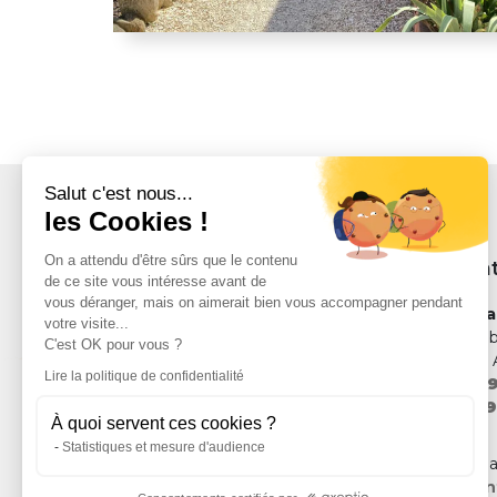
Salut c'est nous...
les Cookies !
On a attendu d'être sûrs que le contenu
Nous con
de ce site vous intéresse avant de
vous déranger, mais on aimerait bien vous accompagner pendant
Mairie de S
votre visite...
Allée de la Li
C'est OK pour vous ?
66 690 Saint 
Lire la politique de confidentialité
Tél. :
04 68 9
Fax :
04 68 9
À quoi servent ces cookies ?
Statistiques et mesure d'audience
ou via notre 
mairie@sain