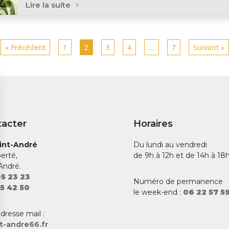
Lire la suite
« Précédent
1
2
3
4
…
7
Suivant »
tacter
Horaires
aint-André
Du lundi au vendredi
berté,
de 9h à 12h et de 14h à 18
André.
5 23 23
Numéro de permanence
5 42 50
le week-end :
06 22 57 5
adresse mail :
t-andre66.fr