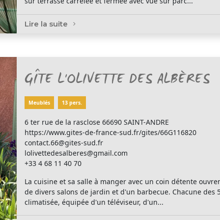
sur terrasse carrelée et fermée avec vue sur parc...
Lire la suite
GÎTE L'OLIVETTE DES ALBÈRES
Meublés
13 pers.
6 ter rue de la rasclose 66690 SAINT-ANDRE
https://www.gites-de-france-sud.fr/gites/66G116820
contact.66@gites-sud.fr
lolivettedesalberes@gmail.com
+33 4 68 11 40 70
La cuisine et sa salle à manger avec un coin détente ouvren
de divers salons de jardin et d'un barbecue. Chacune des 5
climatisée, équipée d'un téléviseur, d'un...